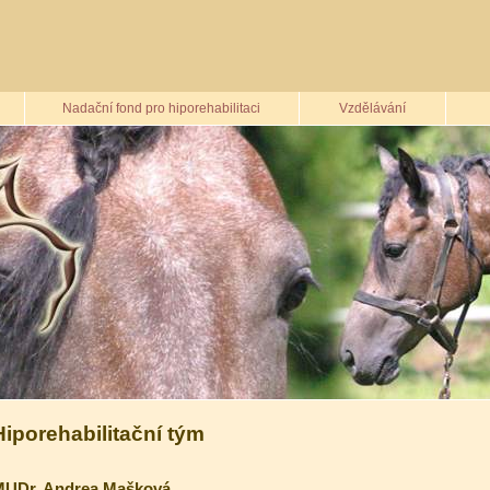
Nadační fond pro hiporehabilitaci
Vzdělávání
Hiporehabilitační tým
UDr. Andrea Mašková