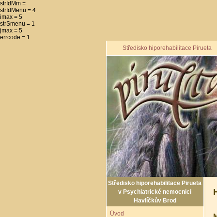
strIdMm =
strIdMenu = 4
imax = 5
strSmenu = 1
jmax = 5
errcode = 1
Středisko hiporehabilitace Pirueta
Středisko hiporehabilitace Pirueta
v Psychiatrické nemocnici
Havlíčkův Brod
Úvod
M