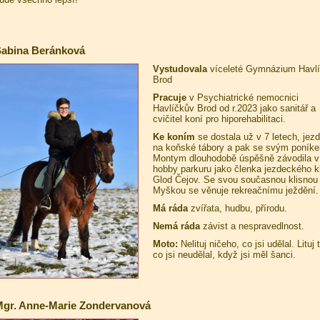
abina Beránková
Vystudovala
víceleté Gymnázium Havl
Brod
Pracuje
v Psychiatrické nemocnici
Havlíčkův Brod od r.2023 jako sanitář a
cvičitel koní pro hiporehabilitaci.
Ke koním
se dostala už v 7 letech, jezd
na koňské tábory a pak se svým poník
Montym dlouhodobě úspěšně závodila v
hobby parkuru jako členka jezdeckého k
Glod Čejov. Se svou současnou klisnou
Myškou se věnuje rekreačnímu ježdění.
Má ráda
zvířata, hudbu, přírodu.
Nemá ráda
závist a nespravedlnost.
Moto:
Nelituj ničeho, co jsi udělal. Lituj 
co jsi neudělal, když jsi měl šanci.
gr. Anne-Marie Zondervanová