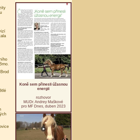
ity
u
izí
kala
ního
Brno.
.Brod
Koně sem přinesli úžasnou
energii
tlé
rozhovor
MUDr. Andrey Maškové
pro MF Dnes, duben 2023
m
ných
ovice