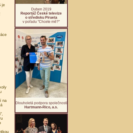
 je
Duben 2019
Reportáž České televize
R
o středisku Pirueta
v pořadu "Chcete mě?"
ráce
koly
u
í na
Dlouholetá podpora společností
ká
Hartmann-Rico, a.s.
“,
ru
o
ntkou