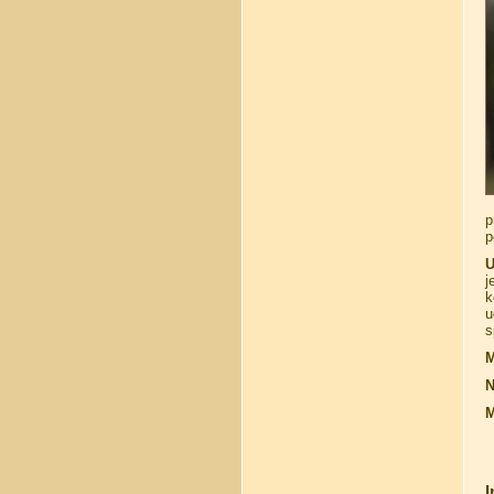
p
p
U
j
k
u
s
M
N
M
I