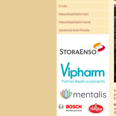
O nás
Hiporehabilitační tým
Hiporehabilitační koně
Jezdecký klub Pirueta
f
p
b
K
a
(