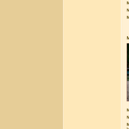
M
N
M
M
M
N
M
b