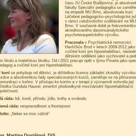
času JU České Budějovice, je absolven
fakulty Speciální pedagogika se zaměř
na etopedii MU Brno, absolvovala kurz
Léčebné pedagogicko–psychologické je
v rámci celoživotního vzdělávání na MU
Brno. V současné době je frekventantko
akreditovaného daseinsanalytického
psychoteraupetického výcviku.
Pracovala
v Psychiatrické nemocnici
Havlíčkův Brod v letech 2009-2012 jako
cvičitel koní pro hiporehabilitaci, násled
dětském oddělení jako vychovatel a pe
ro školu a mateřskou školku. Od r.2021 pracuje opět v týmu Pirueta jako spec
edagog a cvičitel koní pro hiporehabilitaci.
 koní
se pohybuje od dětství, je držitelkou licence základní zkoušky výcviku
ezdce a absolventkou řady specializovaných kurzů, zaměřuje se na přirozeno
omunikaci s koňmi. V přístupu ke koním a v terapii ji významně ovlivnila její
čitelka Gundula Hauser, emeritní předsedkyně mezinárodní hiporehabilitační
polečnosti.
á ráda:
lidi, koně, přírodu, jídlo, knihy a svobodu
emá ráda:
nespravedlnost a lhostejnost
otto:
„Neber se moc vážně“
ng. Martina Dostálová, DiS.