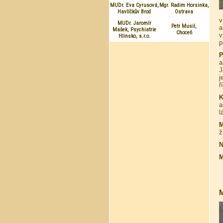
MUDr. Eva Cyrusová,
Mgr. Radim Horsinka,
Havlíčkův Brod
Ostrava
v
MUDr. Jaromír
Petr Musil,
a
Mašek, Psychiatrie
Choceň
v
Hlinsko, s.r.o.
p
P
a
J
j
ř
K
a
l
M
ž
N
M
M