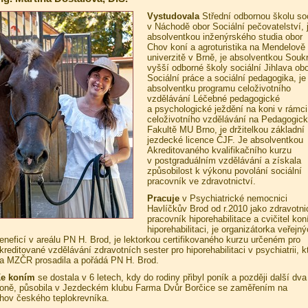
Vystudovala
Střední odbornou školu soc
v Náchodě obor Sociální pečovatelství, 
absolventkou inženýrského studia obor
Chov koní a agroturistika na Mendelově
univerzitě v Brně, je absolventkou Sou
vyšší odborné školy sociální Jihlava obo
Sociální práce a sociální pedagogika, je
absolventku programu celoživotního
vzdělávání Léčebné pedagogické
a psychologické ježdění na koni v rámci
celoživotního vzdělávání na Pedagogic
Fakultě MU Brno, je držitelkou základní
jezdecké licence ČJF. Je absolventkou
Akreditovaného kvalifikačního kurzu
v postgraduálním vzdělávání a získala
způsobilost k výkonu povolání sociální
pracovník ve zdravotnictví.
Pracuje
v Psychiatrické nemocnici
Havlíčkův Brod od r.2010 jako zdravotni
pracovník hiporehabilitace a cvičitel kon
hiporehabilitaci, je organizátorka veřejn
eneficí v areálu PN H. Brod, je lektorkou certifikovaného kurzu určeném pro
kreditované vzdělávání zdravotních sester pro hiporehabilitaci v psychiatrii, k
a MZČR prosadila a pořádá PN H. Brod.
e koním
se dostala v 6 letech, kdy do rodiny přibyl poník a později další dva
oně, působila v Jezdeckém klubu Farma Dvůr Borčice se zaměřením na
hov českého teplokrevníka.