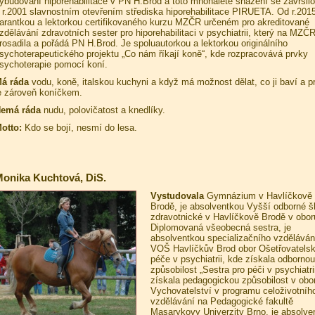
ybudování hiporehabilitace v PN H.Brod a toto mnohaleté snažení se završilo
 r.2001 slavnostním otevřením střediska hiporehabilitace PIRUETA. Od r.2015
arantkou a lektorkou certifikovaného kurzu MZČR určeném pro akreditované
zdělávání zdravotních sester pro hiporehabilitaci v psychiatrii, který na MZČ
rosadila a pořádá PN H.Brod. Je spoluautorkou a lektorkou originálního
sychoterapeutického projektu „Co nám říkají koně“, kde rozpracovává prvky
sychoterapie pomocí koní.
á ráda
vodu, koně, italskou kuchyni a když má možnost dělat, co ji baví a p
e zároveň koníčkem.
emá ráda
nudu, polovičatost a knedlíky.
otto:
Kdo se bojí, nesmí do lesa.
onika Kuchtová, DiS.
Vystudovala
Gymnázium v Havlíčkově
Brodě, je absolventkou Vyšší odborné š
zdravotnické v Havlíčkově Brodě v obor
Diplomovaná všeobecná sestra, je
absolventkou specializačního vzděláván
VOŠ Havlíčkův Brod obor Ošetřovatels
péče v psychiatrii, kde získala odbornou
způsobilost „Sestra pro péči v psychiatrii
získala pedagogickou způsobilost v obo
Vychovatelství v programu celoživotníh
vzdělávání na Pedagogické fakultě
Masarykovy Univerzity Brno, je absolve