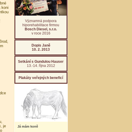
ebné
 koni
ntkou
R
Významná podpora
hiporehabilitace firmou
Bosch Diesel, s.r.o.
v roce 2016
Brod,
Dopis Janě
ám
10. 2. 2013
Setkání s Gundulou Hauser
13.-14. října 2012
Plakáty veřejných beneficí
srdce
u,
, je
Já mám koně
ho