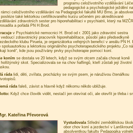
programu celoživotního vzdělávání Léč
pedagogické a psychologické ježdění na
 rámci celoživotního vzdělávání na Pedagogické fakultě MU Brno, je absolve
 posléze také lektorkou certifikovaného kurzu určeném pro akreditované
zdělávání zdravotních sester pro hiporehabilitaci v psychiatrii, který na MZČ
rosadila a pořádá PN H.Brod.
racuje
v Psychiatrické nemocnici H. Brod od r. 2001 jako zdravotní sestra
 vedoucí zdravotnický pracovník hiporehabilitace, působí jako předsedkyně
ezdeckého klubu Pirueta, je organizátorka veřejných beneficí v areálu PN H. 
e spoluautorkou a lektorkou originálního psychoterapeutického projektu „Co n
íkají koně“, kde jsou používány prvky psychoterapie pomocí koní.
e koním
se dostala ve 20 letech, když se svým otcem začala chovat koně
 holštýnský skot. Specializovala se na chov haflingů, kteří zůstali její životní
áskou.
á ráda
lidi, děti, zvířata, procházky se svým psem, je náruživou čtenářkou
ivotopisů.
emá ráda
faleš, závist a hlavně když někomu někdo ubližuje.
otto:
Když chce člověk vidět, nestačí jen otevírat oči, ale otevřít je třeba i 
gr. Kateřina Převorová
Vystudovala
Střední zemědělskou škol
obor chov koní a jezdectví v Lanškrouně
absolventkou fakulty Pedagogika volné