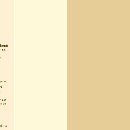
emii
í se
F.
olním
je
.
e se
lese.
ítra