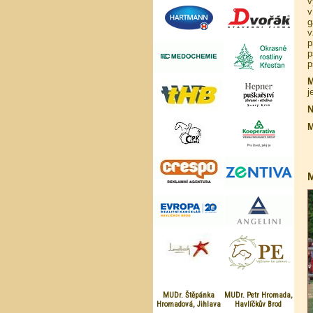
v
v
g
v
p
p
p
M
j
N
M
M
MUDr. Štěpánka
MUDr. Petr Hromada,
Hromadová, Jihlava
Havlíčkův Brod