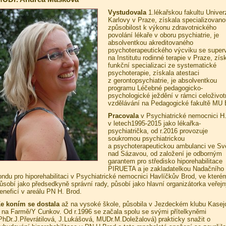
Vystudovala
1.lékařskou fakultu Univerz
Karlovy v Praze, získala specializovano
způsobilost k výkonu zdravotnického
povolání lékaře v oboru psychiatrie, je
absolventkou akreditovaného
psychoterapeutického výcviku se superv
na Institutu rodinné terapie v Praze, zís
funkční specializaci ze systematické
psychoterapie, získala atestaci
z gerontopsychiatrie, je absolventkou
programu Léčebné pedagogicko-
psychologické ježdění v rámci celoživot
vzdělávání na Pedagogické fakultě MU 
Pracovala
v Psychiatrické nemocnici H
v letech1995-2015 jako lékařka-
psychiatrička, od r.2016 provozuje
soukromou psychiatrickou
a psychoterapeutickou ambulanci ve Svě
nad Sázavou, od založení je odborným
garantem pro středisko hiporehabilitace
PIRUETA a je zakladatelkou Nadačního
ondu pro hiporehabilitaci v Psychiatrické nemocnici Havlíčkův Brod, ve které
ůsobí jako předsedkyně správní rady, působí jako hlavní organizátorka veřej
eneficí v areálu PN H. Brod.
e koním se dostala
až na vysoké škole, působila v Jezdeckém klubu Kasej
 na Farmě/Y Cunkov. Od r.1996 se začala spolu se svými přítelkyněmi
PhDr.J.Převrátilová, J.Lukášová, MUDr.M.Doležalová) prakticky snažit o