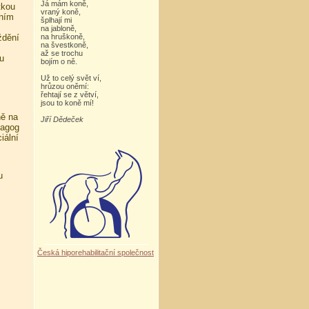
Já mám koně,
tkou
vraný koně,
ením
šplhají mi
na jabloně,
ždění
na hruškoně,
na švestkoně,
až se trochu
u
bojím o ně.
Už to celý svět ví,
hrůzou oněmí:
řehtají se z větví,
jsou to koně mí!
ně na
Jiří Dědeček
dagog
iální
u
Česká hiporehabilitační společnost