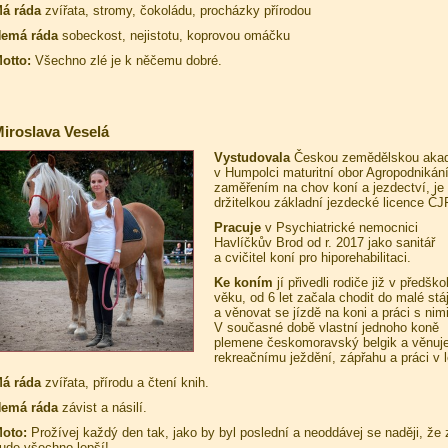
á ráda
zvířata, stromy, čokoládu, procházky přírodou
emá ráda
sobeckost, nejistotu, koprovou omáčku
otto:
Všechno zlé je k něčemu dobré.
iroslava Veselá
Vystudovala
Českou zemědělskou akad
v Humpolci maturitní obor Agropodnikán
zaměřením na chov koní a jezdectví, je
držitelkou základní jezdecké licence ČJ
Pracuje
v Psychiatrické nemocnici
Havlíčkův Brod od r. 2017 jako sanitář
a cvičitel koní pro hiporehabilitaci.
Ke koním
jí přivedli rodiče již v předšk
věku, od 6 let začala chodit do malé stá
a věnovat se jízdě na koni a práci s nimi
V současné době vlastní jednoho koně
plemene českomoravský belgik a věnuj
rekreačnímu ježdění, zápřahu a práci v 
á ráda
zvířata, přírodu a čtení knih.
emá ráda
závist a násilí.
oto:
Prožívej každý den tak, jako by byl poslední a neoddávej se naději, že z
ude všechno lepší!