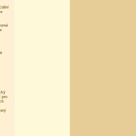
iální
je
kromé
r
ké
cký
í pro
ých
terý