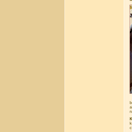
b
a
n
K
k
c