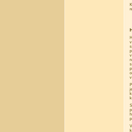
K
r
H
H
v
s
p
v
n
s
p
o
v
P
j
k
k
S
p
h
p
V
k