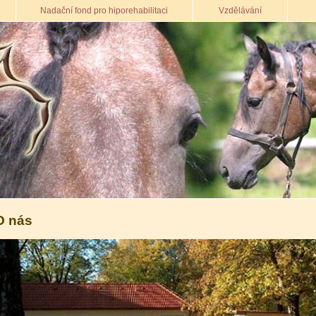
Nadační fond pro hiporehabilitaci
Vzdělávání
O nás