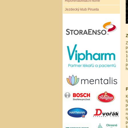
Hiporehabilitační koně
Jezdecký klub Pirueta
Z
Z
p
s
1
1
p
h
P
K
t
p
m
n
t
p
s