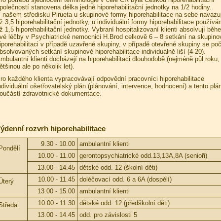
polečností stanovena délka jedné hiporehabilitační jednotky na 1/2 hodiny.
 našem středisku Pirueta u skupinové formy hiporehabilitace na sebe navazuj
ž 3,5 hiporehabilitační jednotky, u individuální formy hiporehabilitace použív
ž 1,5 hiporehabilitační jednotky. Vybraní hospitalizovaní klienti absolvují běh
vé léčby v Psychiatrické nemocnici H.Brod celkově 6 – 8 setkání na skupino
iporehabilitaci v případě uzavřené skupiny, v případě otevřené skupiny se poč
bsolvovaných setkání skupinové hiporehabilitace individuálně liší (4-20).
mbulantní klienti docházejí na hiporehabilitaci dlouhodobě (nejméně půl roku,
ětšinou ale po několik let).
ro každého klienta vypracovávají odpovědní pracovníci hiporehabilitace
ndividuální ošetřovatelský plán (plánování, intervence, hodnocení) a tento plán
oučástí zdravotnické dokumentace.
ýdenní rozvrh hiporehabilitace
9.30 - 10.00
ambulantní klienti
Pondělí
10.00 - 11.00
gerontopsychiatrické odd.13,13A,8A (senioři)
13.00 - 14.45
dětské odd. 12 (školní děti)
10.00 - 11.45
doléčovací odd. 6 a 6A (dospělí)
Úterý
13.00 - 15.00
ambulantní klienti
10.00 - 11.30
dětské odd. 12 (předškolní děti)
Středa
13.00 - 14.45
odd. pro závislosti 5