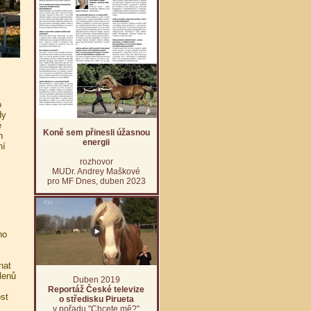
o
dy
ě
Koně sem přinesli úžasnou
h
energii
ní
rozhovor
MUDr. Andrey Maškové
pro MF Dnes, duben 2023
ho
nat
lenů
Duben 2019
Reportáž České televize
st
o středisku Pirueta
v pořadu "Chcete mě?"