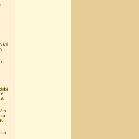
a
ívání
ly
uží
 době
ké
tak
ně a
utu
ru,
ních