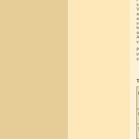
s
V
a
a
s
h
a
A
v
P
i
s
T