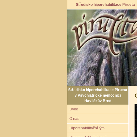
Středisko hiporehabilitace Pirueta
Středisko hiporehabilitace Pirueta
v Psychiatrické nemocnici
Havlíčkův Brod
Úvod
O nás
Hiporehabilitační tým