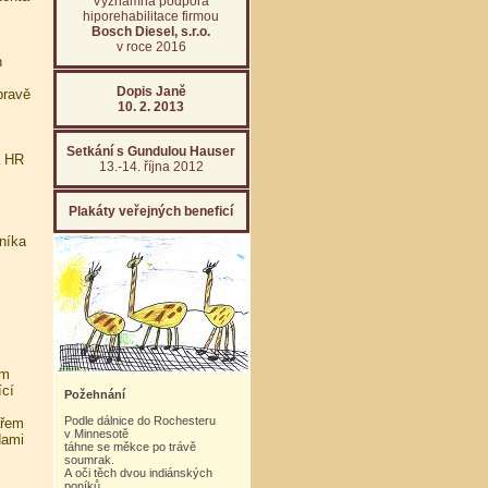
Významná podpora
hiporehabilitace firmou
Bosch Diesel, s.r.o.
v roce 2016
h
Dopis Janě
pravě
10. 2. 2013
Setkání s Gundulou Hauser
a HR
13.-14. října 2012
Plakáty veřejných beneficí
níka
ým
ící
Požehnání
Podle dálnice do Rochesteru
ařem
v Minnesotě
dami
táhne se měkce po trávě
soumrak.
A oči těch dvou indiánských
poníků