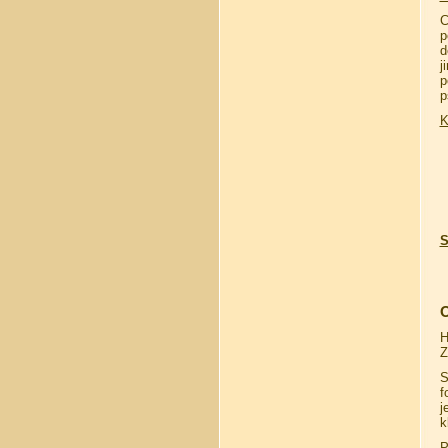
C
p
d
j
p
p
K
S
O
H
Z
S
f
j
k
P