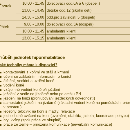
10.00 - 11.45
doléčovací odd.6A a 6 (dospělí)
Čtvrtek
13.00 - 14.45
dětské odd.12 (školní děti)
14.30 - 15.00
odd.pro závislosti 5 (dospělí)
9.00 - 10.00
doléčovací odd.3A (dospělí)
Pátek
10.00 - 11.45
ambulantní klienti
13.00 - 15.15
ambulantní klienti
růběh jednotek hiporehabilitace
aké techniky máme k dispozici?
kontaktování s koňmi ve stáji a krmení
učení se základním informacím o koních
čištění, sedlání a uzdění koně
vodění koně
vzájemné vodění koně při ježdění
ježdění v sedle na jízdárně nebo po areálu PN
ježdění na lonži (prohlubování jezdeckých dovedností)
samostatné ježdění na jízdárně (základní vedení koně na pomůckách, orie
v prostoru)
léčebný tělocvik na koni s madly, relaxace
jednoduché cvičení na koni (uvolnění, stabilita, jistota, koordinace pohybu)
hry, kvízy (spolupráce ve skupině)
práce ze země – přirozená komunikace (neverbální komunikace)