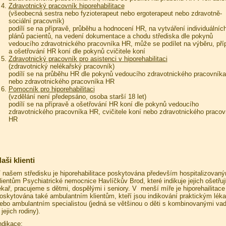
Zdravotnický pracovník hiporehabilitace
(všeobecná sestra nebo fyzioterapeut nebo ergoterapeut nebo zdravotně-
sociální pracovník)
podílí se na přípravě, průběhu a hodnocení HR, na vytváření individuálníc
plánů pacientů, na vedení dokumentace a chodu střediska dle pokynů
vedoucího zdravotnického pracovníka HR, může se podílet na výběru, pří
a ošetřování HR koní dle pokynů cvičitele koní
Zdravotnický pracovník pro asistenci v hiporehabilitaci
(zdravotnický nelékařský pracovník)
podílí se na průběhu HR dle pokynů vedoucího zdravotnického pracovník
nebo zdravotnického pracovníka HR
Pomocník pro hiporehabilitaci
(vzdělání není předepsáno, osoba starší 18 let)
podílí se na přípravě a ošetřování HR koní dle pokynů vedoucího
zdravotnického pracovníka HR, cvičitele koní nebo zdravotnického pracov
HR
aši klienti
 našem středisku je hiporehabilitace poskytována především hospitalizovan
lientům Psychiatrické nemocnice Havlíčkův Brod, které indikuje jejich ošetřuj
ékař, pracujeme s dětmi, dospělými i seniory. V menší míře je hiporehailitace
oskytována také ambulantním klientům, kteří jsou indikování praktickým lék
ebo ambulantním specialistou (jedná se většinou o děti s kombinovanými va
 jejich rodiny).
ndikace: