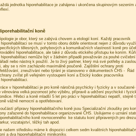
aždá jednotka hiporehabilitace je zahájena i ukončena skupinovým sezením 
eflexí.
iporehabilitační koně
ipologie je obor, který se zabývá chovem a etologií koní. Každý pracovník
 hiporehabilitaci se musí v tomto oboru dobře orientovat nejen z důvodu využ
pecifických tělesných, pohybových a komunikačních vlastností koně pro úče
rovádění hiporehabilitace, ale také z důvodu etického přístupu ke koním. Kůň
 hiporehabilitaci nemůže být v žádném případě považován za pouhé cvičební
ářadí nebo nástroj k použití. Je to živý partner, který má své potřeby a zaslo
i, aby se s ním zacházelo maximálně poučeně. Zajištění ochrany proti
řetěžování, zneužívání nebo týrání je stanoveno v dokumentech ČHS - Řád
chrany zvířat při veřejném vystoupení koní a Etický kodex pracovníka
 hiporehabilitaci.
ráce v hiporehabilitaci je pro koně náročná psychicky i fyzicky a v současné
e věnována velká pozornost jeho výběru, přípravě a udržení psychické i fyzic
ondice. Hřebci a koně mladší 5 let pro práci v hiporehabilitaci nepatří, stejně 
oně vážně nemocní a opotřebovaní.
oučástí přípravy hiporehabilitačního koně jsou Specializační zkoušky pro ko
ony zařazené do hiporehabilitace organizované ČHS. Usilujeme o uznání stat
iporehabilitačního koně rovnocenného ke statutu koní připravených pro drezu
arkur, vozatajství, těžký tah apod.
e našem středisku máme k dispozici celkem sedm kvalitních hiporehabilitač
oní a dva hiporehabilitační minikoníky.