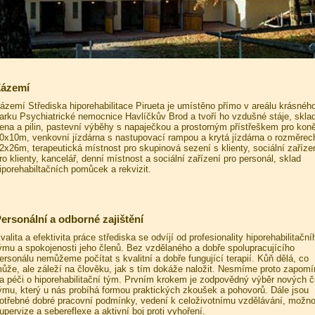
ázemí
ázemí Střediska hiporehabilitace Pirueta je umístěno přímo v areálu krásnéh
arku Psychiatrické nemocnice Havlíčkův Brod a tvoří ho vzdušné stáje, skla
ena a pilin, pastevní výběhy s napaječkou a prostorným přístřeškem pro kon
0x10m, venkovní jízdárna s nastupovací rampou a krytá jízdárna o rozměrec
2x26m, terapeutická místnost pro skupinová sezení s klienty, sociální zaříze
ro klienty, kancelář, denní místnost a sociální zařízení pro personál, sklad
iporehabiltačních pomůcek a rekvizit.
ersonální a odborné zajištění
valita a efektivita práce střediska se odvíjí od profesionality hiporehabilitační
ýmu a spokojenosti jeho členů. Bez vzdělaného a dobře spolupracujícího
ersonálu nemůžeme počítat s kvalitní a dobře fungující terapií. Kůň dělá, co
ůže, ale záleží na člověku, jak s tím dokáže naložit. Nesmíme proto zapomí
a péči o hiporehabilitační tým. Prvním krokem je zodpovědný výběr nových č
ýmu, který u nás probíhá formou praktických zkoušek a pohovorů. Dále jsou
otřebné dobré pracovní podmínky, vedení k celoživotnímu vzdělávání, možno
upervize a sebereflexe a aktivní boj proti vyhoření.