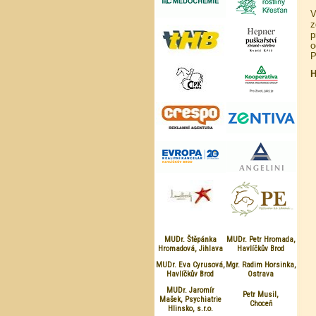
V
z
p
o
P
H
MUDr. Štěpánka
MUDr. Petr Hromada,
Hromadová, Jihlava
Havlíčkův Brod
MUDr. Eva Cyrusová,
Mgr. Radim Horsinka,
Havlíčkův Brod
Ostrava
MUDr. Jaromír
Petr Musil,
Mašek, Psychiatrie
Choceň
Hlinsko, s.r.o.