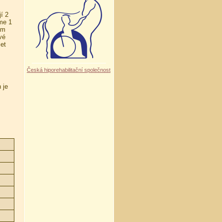
í 2
áme 1
em
vé
et
Česká hiporehabilitační společnost
 je