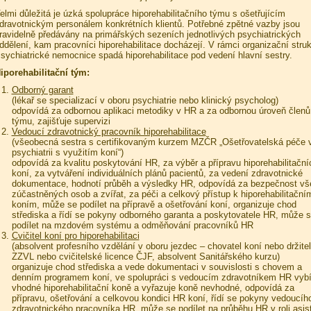
elmi důležitá je úzká spolupráce hiporehabilitačního týmu s ošetřujícím
dravotnickým personálem konkrétních klientů. Potřebné zpětné vazby jsou
ravidelně předávány na primářských sezeních jednotlivých psychiatrických
ddělení, kam pracovníci hiporehabilitace docházejí. V rámci organizační struk
sychiatrické nemocnice spadá hiporehabilitace pod vedení hlavní sestry.
iporehabilitační tým:
Odborný garant
(lékař se specializací v oboru psychiatrie nebo klinický psycholog)
odpovídá za odbornou aplikaci metodiky v HR a za odbornou úroveň členů
týmu, zajišťuje supervizi
Vedoucí zdravotnický pracovník hiporehabilitace
(všeobecná sestra s certifikovaným kurzem MZČR „Ošetřovatelská péče 
psychiatrii s využitím koní“)
odpovídá za kvalitu poskytování HR, za výběr a přípravu hiporehabilitační
koní, za vytváření individuálních plánů pacientů, za vedení zdravotnické
dokumentace, hodnotí průběh a výsledky HR, odpovídá za bezpečnost vš
zúčastněných osob a zvířat, za péči a celkový přístup k hiporehabilitační
koním, může se podílet na přípravě a ošetřování koní, organizuje chod
střediska a řídí se pokyny odborného garanta a poskytovatele HR, může 
podílet na mzdovém systému a odměňování pracovníků HR
Cvičitel koní pro hiporehabilitaci
(absolvent profesního vzdělání v oboru jezdec – chovatel koní nebo držitel
ZZVL nebo cvičitelské licence ČJF, absolvent Sanitářského kurzu)
organizuje chod střediska a vede dokumentaci v souvislosti s chovem a
denním programem koní, ve spolupráci s vedoucím zdravotníkem HR vybí
vhodné hiporehabilitační koně a vyřazuje koně nevhodné, odpovídá za
přípravu, ošetřování a celkovou kondici HR koní, řídí se pokyny vedoucíh
zdravotnického pracovníka HR, může se podílet na průběhu HR v roli asis