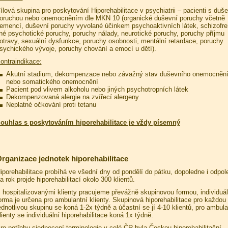
ílová skupina pro poskytování Hiporehabilitace v psychiatrii – pacienti s duš
oruchou nebo onemocněním dle MKN 10 (organické duševní poruchy včetně
emencí, duševní poruchy vyvolané účinkem psychoaktivních látek, schizofre
iné psychotické poruchy, poruchy nálady, neurotické poruchy, poruchy příjmu
otravy, sexuální dysfunkce, poruchy osobnosti, mentální retardace, poruchy
sychického vývoje, poruchy chování a emocí u dětí).
ontraindikace:
Akutní stadium, dekompenzace nebo závažný stav duševního onemocněn
nebo somatického onemocnění
Pacient pod vlivem alkoholu nebo jiných psychotropních látek
Dekompenzovaná alergie na zvířecí alergeny
Neplatné očkování proti tetanu
ouhlas s poskytováním hiporehabilitace je vždy písemný
rganizace jednotek hiporehabilitace
iporehabilitace probíhá ve všední dny od pondělí do pátku, dopoledne i odpol
a rok projde hiporehabilitací okolo 300 klientů.
 hospitalizovanými klienty pracujeme převážně skupinovou formou, individuál
orma je určena pro ambulantní klienty. Skupinová hiporehabilitace pro každou
ednotlivou skupinu se koná 1-2x týdně a účastní se jí 4-10 klientů, pro ambula
lienty se individuální hiporehabilitace koná 1x týdně.
ro potřebu sjednocení terminologie v celé ČR byla Českou hiporehabilitační