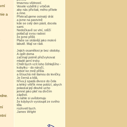
tmavnou vlídností.
evní
Vesele vyběhli z vrbiček
aby nás přivítali, mého přítele
a mne.
nie a
Překračujeme ostnatý drát
a jsme na pastvině
kde se celý den pásli, docela
sami.
Nedočkavě se vlní, stěží
potlačují svou radost
že jsme přišli.
Plaše se sklánějí jako mokré
í
labutě. Mají se rádi.
Jejich osamělost je bez obdoby.
A opět doma
začínají potmě přežvykovat
mladé jarní trsky.
Chtěl bych vzít toho štíhlejšího -
kobylku - do náručí,
neboť ke mně přišla
a šťouchá mě tlamou do levičky.
Je černá a bílá,
hříva jí spadá divoce do čela
a lehký větřík mne pobízí, abych
polaskal její dlouhé ucho
jemné jako pleť na dívčím
zápěstí.
edne.
A náhle si uvědomuju
že kdybych vystoupil ze svého
těla
ní
rozkvetl bych.
James Wright
ntní