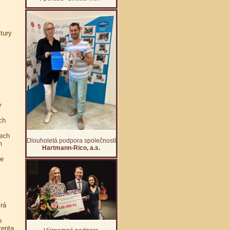
tury
v
ch
ech
Dlouholetá podpora společností
m
Hartmann-Rico, a.s.
se
rá
o
tenta