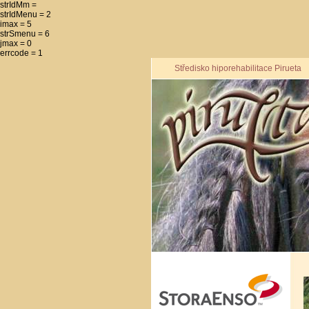
strIdMm =
strIdMenu = 2
imax = 5
strSmenu = 6
jmax = 0
errcode = 1
Středisko hiporehabilitace Pirueta