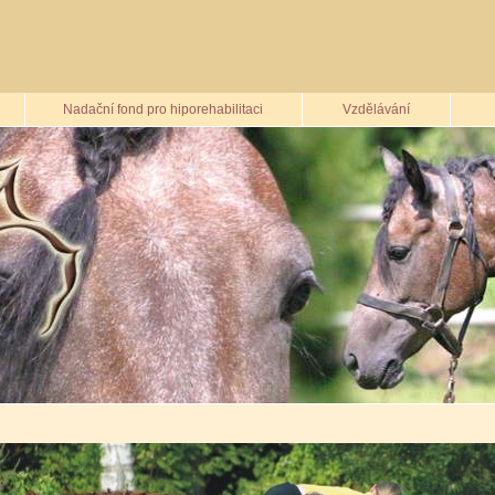
Nadační fond pro hiporehabilitaci
Vzdělávání