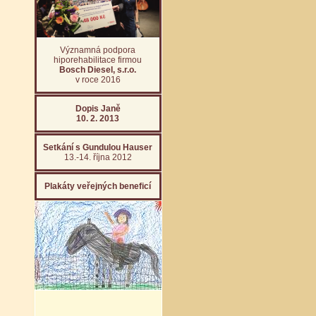
Významná podpora
hiporehabilitace firmou
Bosch Diesel, s.r.o.
v roce 2016
Dopis Janě
10. 2. 2013
Setkání s Gundulou Hauser
13.-14. října 2012
Plakáty veřejných beneficí