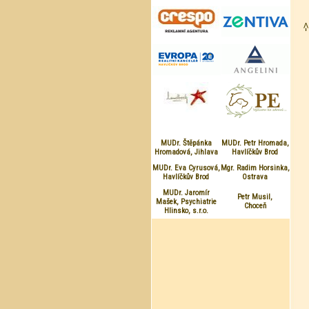
MUDr. Štěpánka
MUDr. Petr Hromada,
Hromadová, Jihlava
Havlíčkův Brod
MUDr. Eva Cyrusová,
Mgr. Radim Horsinka,
Havlíčkův Brod
Ostrava
MUDr. Jaromír
Petr Musil,
Mašek, Psychiatrie
Choceň
Hlinsko, s.r.o.